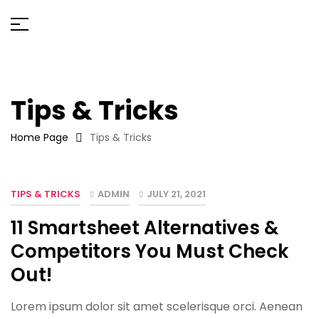
Tips & Tricks
Home Page
Tips & Tricks
TIPS & TRICKS
ADMIN
JULY 21, 2021
11 Smartsheet Alternatives &
Competitors You Must Check
Out!
Lorem ipsum dolor sit amet scelerisque orci. Aenean